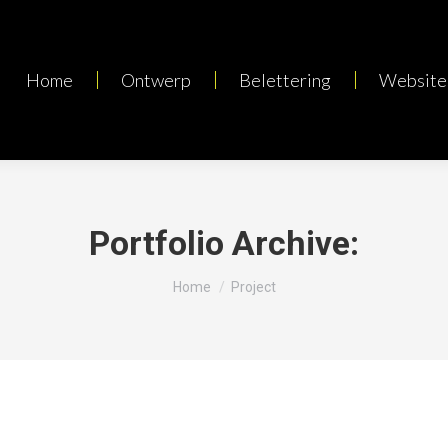
Home
Ontwerp
Belettering
Website
Portfolio Archive:
Je bent hier:
Home
Project