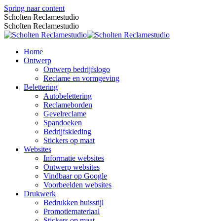
Spring naar content
Scholten Reclamestudio
Scholten Reclamestudio
Home
Ontwerp
Ontwerp bedrijfslogo
Reclame en vormgeving
Belettering
Autobelettering
Reclameborden
Gevelreclame
Spandoeken
Bedrijfskleding
Stickers op maat
Websites
Informatie websites
Ontwerp websites
Vindbaar op Google
Voorbeelden websites
Drukwerk
Bedrukken huisstijl
Promotiemateriaal
Stickers op maat