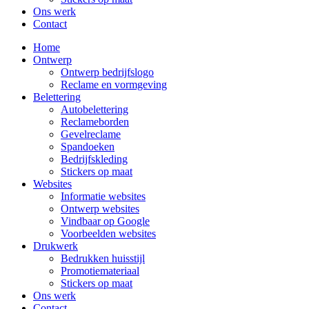
Ons werk
Contact
Home
Ontwerp
Ontwerp bedrijfslogo
Reclame en vormgeving
Belettering
Autobelettering
Reclameborden
Gevelreclame
Spandoeken
Bedrijfskleding
Stickers op maat
Websites
Informatie websites
Ontwerp websites
Vindbaar op Google
Voorbeelden websites
Drukwerk
Bedrukken huisstijl
Promotiemateriaal
Stickers op maat
Ons werk
Contact