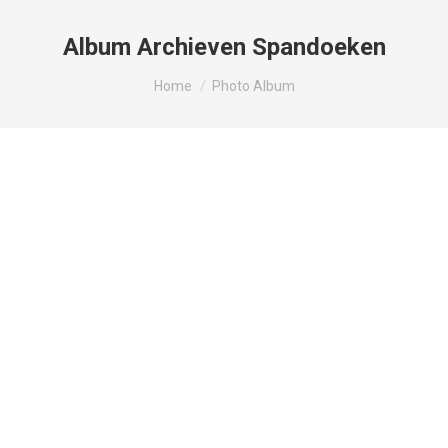
Album Archieven
Spandoeken
Je bent hier:
Home
Photo Album