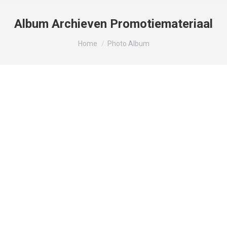
Album Archieven
Promotiemateriaal
Je bent hier:
Home
Photo Album