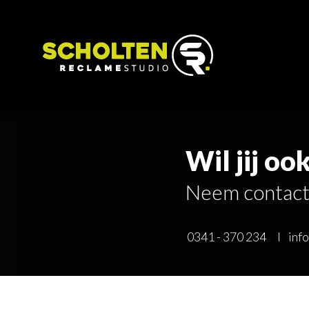
Wil jij ook
Neem contact
0341 - 370 234
I
inf