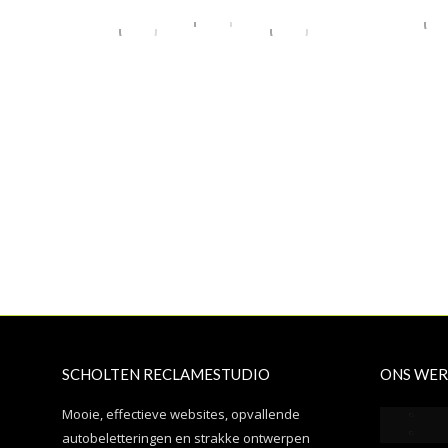
SCHOLTEN RECLAMESTUDIO
ONS WER
Mooie, effectieve websites, opvallende
autobeletteringen en strakke ontwerpen