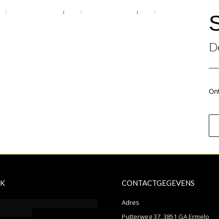
D
Ont
K
CONTACTGEGEVENS
Adres
Putterweg 37, 3851 GA Ermelo