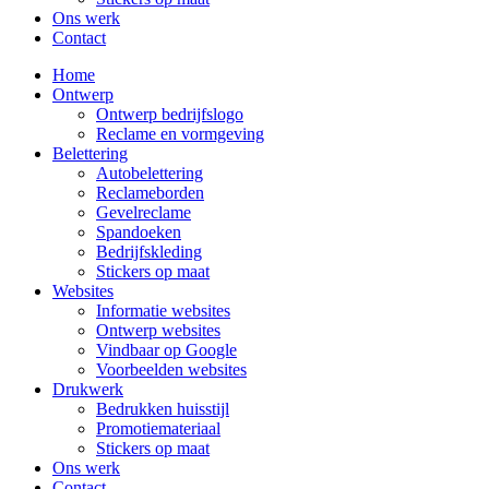
Ons werk
Contact
Home
Ontwerp
Ontwerp bedrijfslogo
Reclame en vormgeving
Belettering
Autobelettering
Reclameborden
Gevelreclame
Spandoeken
Bedrijfskleding
Stickers op maat
Websites
Informatie websites
Ontwerp websites
Vindbaar op Google
Voorbeelden websites
Drukwerk
Bedrukken huisstijl
Promotiemateriaal
Stickers op maat
Ons werk
Contact