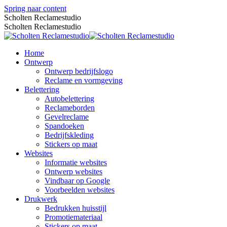
Spring naar content
Scholten Reclamestudio
Scholten Reclamestudio
Home
Ontwerp
Ontwerp bedrijfslogo
Reclame en vormgeving
Belettering
Autobelettering
Reclameborden
Gevelreclame
Spandoeken
Bedrijfskleding
Stickers op maat
Websites
Informatie websites
Ontwerp websites
Vindbaar op Google
Voorbeelden websites
Drukwerk
Bedrukken huisstijl
Promotiemateriaal
Stickers op maat