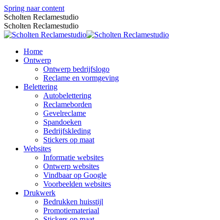
Spring naar content
Scholten Reclamestudio
Scholten Reclamestudio
Home
Ontwerp
Ontwerp bedrijfslogo
Reclame en vormgeving
Belettering
Autobelettering
Reclameborden
Gevelreclame
Spandoeken
Bedrijfskleding
Stickers op maat
Websites
Informatie websites
Ontwerp websites
Vindbaar op Google
Voorbeelden websites
Drukwerk
Bedrukken huisstijl
Promotiemateriaal
Stickers op maat