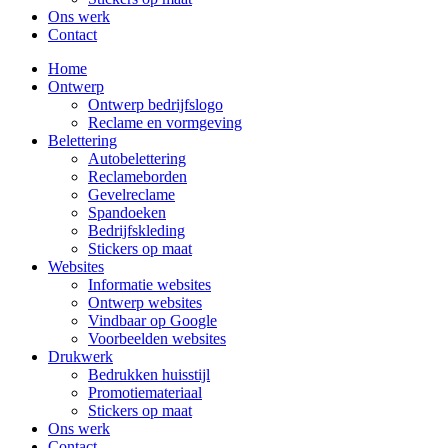
Ons werk
Contact
Home
Ontwerp
Ontwerp bedrijfslogo
Reclame en vormgeving
Belettering
Autobelettering
Reclameborden
Gevelreclame
Spandoeken
Bedrijfskleding
Stickers op maat
Websites
Informatie websites
Ontwerp websites
Vindbaar op Google
Voorbeelden websites
Drukwerk
Bedrukken huisstijl
Promotiemateriaal
Stickers op maat
Ons werk
Contact