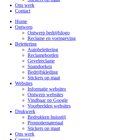
Ons werk
Contact
Home
Ontwerp
Ontwerp bedrijfslogo
Reclame en vormgeving
Belettering
Autobelettering
Reclameborden
Gevelreclame
Spandoeken
Bedrijfskleding
Stickers op maat
Websites
Informatie websites
Ontwerp websites
Vindbaar op Google
Voorbeelden websites
Drukwerk
Bedrukken huisstijl
Promotiemateriaal
Stickers op maat
Ons werk
Contact