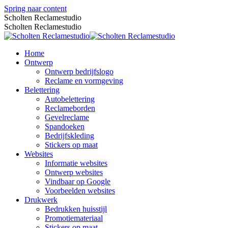
Spring naar content
Scholten Reclamestudio
Scholten Reclamestudio
Home
Ontwerp
Ontwerp bedrijfslogo
Reclame en vormgeving
Belettering
Autobelettering
Reclameborden
Gevelreclame
Spandoeken
Bedrijfskleding
Stickers op maat
Websites
Informatie websites
Ontwerp websites
Vindbaar op Google
Voorbeelden websites
Drukwerk
Bedrukken huisstijl
Promotiemateriaal
Stickers op maat