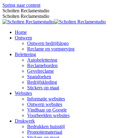
Spring naar content
Scholten Reclamestudio
Scholten Reclamestudio
Home
Ontwerp
Ontwerp bedrijfslogo
Reclame en vormgeving
Belettering
Autobelettering
Reclameborden
Gevelreclame
Spandoeken
Bedrijfskleding
Stickers op maat
Websites
Informatie websites
Ontwerp websites
Vindbaar op Google
Voorbeelden websites
Drukwerk
Bedrukken huisstijl
Promotiemateriaal
Stickers op maat