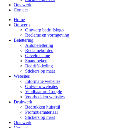
Ons werk
Contact
Home
Ontwerp
Ontwerp bedrijfslogo
Reclame en vormgeving
Belettering
Autobelettering
Reclameborden
Gevelreclame
Spandoeken
Bedrijfskleding
Stickers op maat
Websites
Informatie websites
Ontwerp websites
Vindbaar op Google
Voorbeelden websites
Drukwerk
Bedrukken huisstijl
Promotiemateriaal
Stickers op maat
Ons werk
Contact