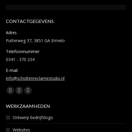
CONTACTGEGEVENS
Adres
Putterweg 37, 3851 GA Ermelo
Telefoonnummer
0341 - 370 234
E-mail
info@scholtenreclamestudio.nl
Vind ons op:
Facebook
Instagram
Mail
page
page
page
WERKZAAMHEDEN
opens
opens
opens
in
in
in
Ontwerp bedrijfslogo
new
new
new
Websites