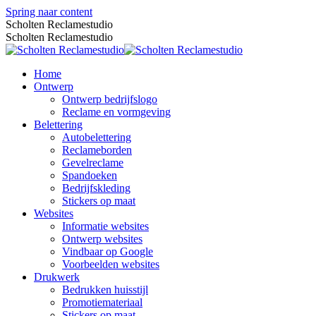
Spring naar content
Scholten Reclamestudio
Scholten Reclamestudio
Home
Ontwerp
Ontwerp bedrijfslogo
Reclame en vormgeving
Belettering
Autobelettering
Reclameborden
Gevelreclame
Spandoeken
Bedrijfskleding
Stickers op maat
Websites
Informatie websites
Ontwerp websites
Vindbaar op Google
Voorbeelden websites
Drukwerk
Bedrukken huisstijl
Promotiemateriaal
Stickers op maat