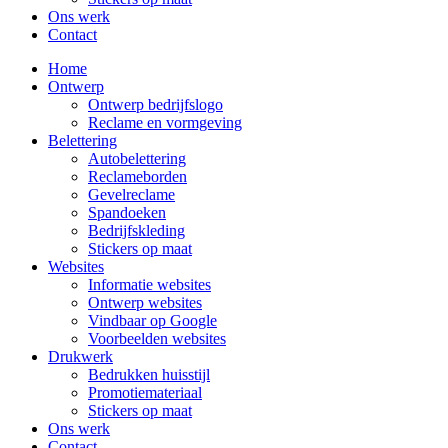
Ons werk
Contact
Home
Ontwerp
Ontwerp bedrijfslogo
Reclame en vormgeving
Belettering
Autobelettering
Reclameborden
Gevelreclame
Spandoeken
Bedrijfskleding
Stickers op maat
Websites
Informatie websites
Ontwerp websites
Vindbaar op Google
Voorbeelden websites
Drukwerk
Bedrukken huisstijl
Promotiemateriaal
Stickers op maat
Ons werk
Contact